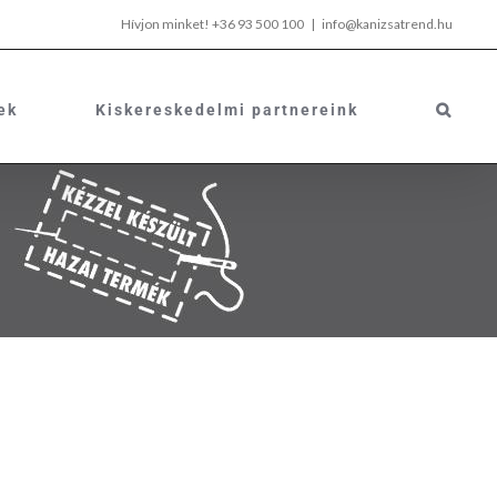
Hívjon minket!
+36 93 500 100
|
info@kanizsatrend.hu
ek
Kiskereskedelmi partnereink