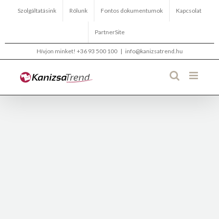
Kihagyás
Szolgáltatásink
Rólunk
Fontos dokumentumok
Kapcsolat
PartnerSite
Hívjon minket!
+36 93 500 100
|
info@kanizsatrend.hu