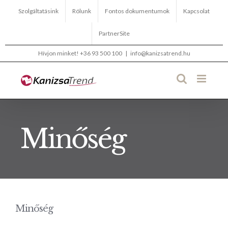
Kihagyás
Szolgáltatásink
Rólunk
Fontos dokumentumok
Kapcsolat
PartnerSite
Hívjon minket!
+36 93 500 100
|
info@kanizsatrend.hu
Minőség
Minőség