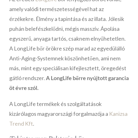
amely valódi természetességével hat az
érzékekre. Élmény a tapintása és az illata. Jólesik
puhán belefészkelődni, mégis masszív. Ápolása
egyszerű, anyaga tartós, csaknem elnyűhetetlen.
A LongLife bőr örökre szép marad az egyedülálló
Anti-Aging-Systemnek köszönhetően, ami nem
más, mint egy speciálisan kifejlesztett, öregedést
gátló rendszer.
A LongLife bőrre nyújtott garancia
öt évre szól.
A LongLife termékek és szolgáltatások
kizárólagos magyarországi forgalmazója a
Kanizsa
Trend Kft
.