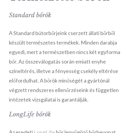
Standard bőrök
A Standard bútorbőrjeink cserzett állati bőrből
készült természetes termékek. Minden darabja
egyedi, mert a természetben nincs két egyforma
bőr. Az összeválogatás során emiatt enyhe
színeltérés, illetve a fényesség csekély eltérése
előfordulhat. A bőrök minőségét a gyártónál
végzett rendszeres ellenőrzéseink és független
intézetek vizsgálatai is garantálják.
LongLife bőrök
Az eredeti
LongLife
bőr lenyűgöző bőrbevonat,