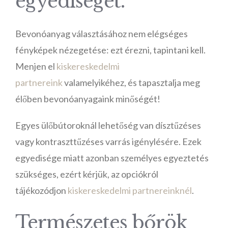
egyediségét.
Bevonóanyag választásához nem elégséges
fényképek nézegetése: ezt érezni, tapintani kell.
Menjen el
kiskereskedelmi
partnereink
valamelyikéhez, és tapasztalja meg
élőben bevonóanyagaink minőségét!
Egyes ülőbútoroknál lehetőség van dísztűzéses
vagy kontraszttűzéses varrás igénylésére. Ezek
egyedisége miatt azonban személyes egyeztetés
szükséges, ezért kérjük, az opciókról
tájékozódjon
kiskereskedelmi partnereinknél
.
Természetes bőrök