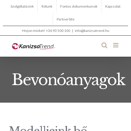
Kihagyás
Szolgáltatásink
Rólunk
Fontos dokumentumok
Kapcsolat
PartnerSite
Hívjon minket!
+36 93 500 100
|
info@kanizsatrend.hu
Bevonóanyagok