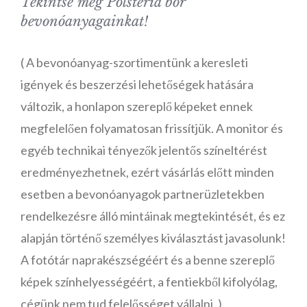
Tekintse meg Polsteria bőr
bevonóanyagainkat!
( A bevonóanyag-szortimentünk a keresleti
igények és beszerzési lehetőségek hatására
változik, a honlapon szereplő képeket ennek
megfelelően folyamatosan frissítjük. A monitor és
egyéb technikai tényezők jelentős színeltérést
eredményezhetnek, ezért vásárlás előtt minden
esetben a bevonóanyagok partnerüzletekben
rendelkezésre álló mintáinak megtekintését, és ez
alapján történő személyes kiválasztást javasolunk!
A fotótár naprakészségéért és a benne szereplő
képek színhelyességéért, a fentiekből kifolyólag,
cégünk nem tud felelősséget vállalni. )